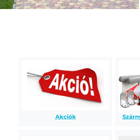
Akciók
Szárn