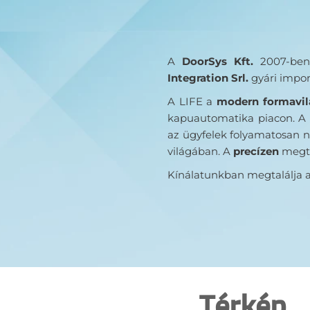
A
DoorSys Kft.
2007-ben 
Integration Srl.
gyári impo
A LIFE a
modern formavi
kapuautomatika piacon. A
az ügyfelek folyamatosan n
világában. A
precízen
megte
Kínálatunkban megtalálja a
Térkép