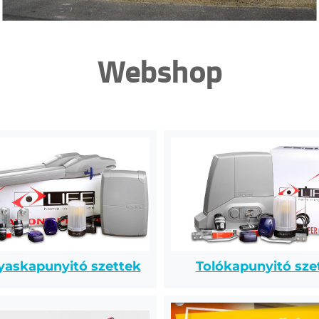
Webshop
Tolókapunyitó sze
yaskapunyitó szettek