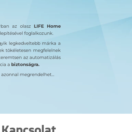
orban az olasz
LIFE Home
lepítésével foglalkozunk.
yik legkedveltebb márka a
k tökéletesen megfelelnek
eremtsen az automatizálás
cia a
biztonságra.
azonnal megrendelhet...
Kapcsolat