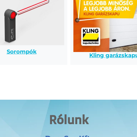
Sorompók
Kling garázskap
Rólunk