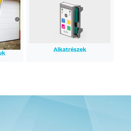
Alkatrészek
uk