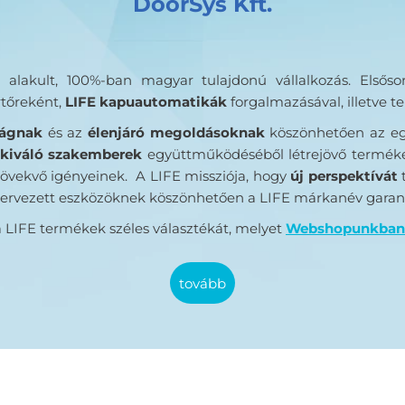
DoorSys Kft.
alakult, 100%-ban magyar tulajdonú vállalkozás. Elsős
rtőreként,
LIFE kapuautomatikák
forgalmazásával, illetve te
lágnak
és az
élenjáró megoldásoknak
köszönhetően az eg
kiváló szakemberek
együttműködéséből létrejövő terméke
övekvő igényeinek. A LIFE missziója, hogy
új perspektívát
t
rvezett eszközöknek köszönhetően a LIFE márkanév garan
 LIFE termékek széles választékát, melyet
Webshopunkban
tovább