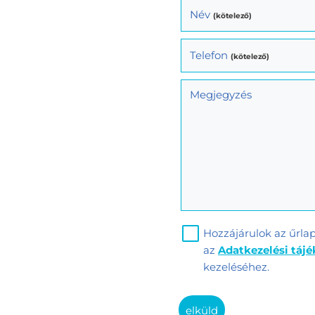
Név
(kötelező)
Telefon
(kötelező)
Megjegyzés
Hozzájárulok az űrla
az
Adatkezelési táj
kezeléséhez.
elküld