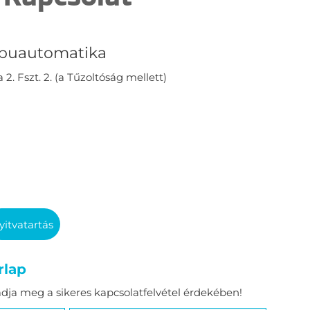
Kapuautomatika
2. Fszt. 2. (a Tűzoltóság mellett)
yitvatartás
rlap
adja meg a sikeres kapcsolatfelvétel érdekében!