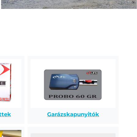
ttek
Garázskapunyitók