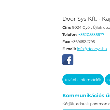
Door Sys Kft. - 
Cím:
9024 Győr, Újlak utca 
Telefon:
+36205585677
Fax:
+3696524795
E-mail:
info@doorsys.hu
további információk
n
Kommunikációs ű
Kérjük, adatait pontosan 