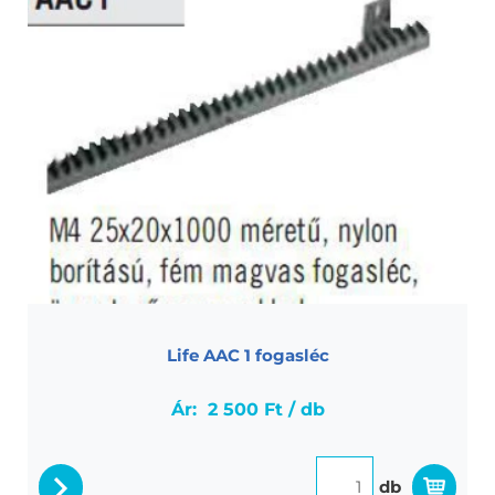
Life AAC 1 fogasléc
Life AAC 1 fogasléc tolókapukhoz. M4 25*20*1000
méretű, nylon borítású, fém magvas fogasléc.
Life AAC 1 fogasléc
Ár:
2 500 Ft / db
db
részletek