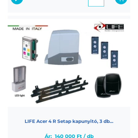
LIFE Acer 4 R Setap kapunyitó, 3 db...
Life Acer 4 R szett max 400 kg tolókapukhoz.,
fotocella pár, 4 méter fogasléc, 3 db távirányító
LIFE Acer 4 R Setap kapunyitó, 3 db...
Ár:
140 000 Ft / db