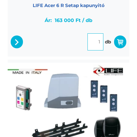
LIFE Acer 6 R Setap kapunyitó
Ár:
163 000 Ft / db
db
részletek
Life Acer R 12 kapunyitó szett
Life Acer 12 RM szett max 2000 kg tolókapukhoz,
fotocella párral, 2 db távirányítóval, villogó lámpával