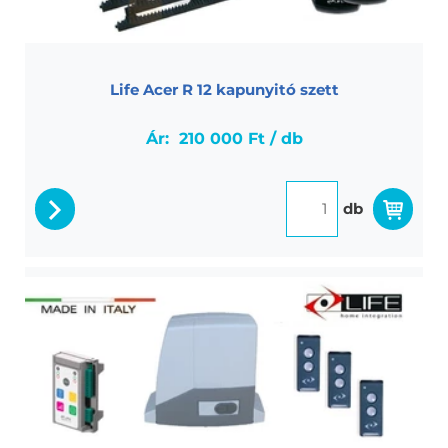
Life Acer R 12 kapunyitó szett
Ár:
210 000 Ft / db
db
részletek
Life Acer R 20 kapunyitó szett
Life Acer 20 RM szett max 2000 kg tolókapukhoz,
fotocella párral, 2 db távirányítóval, villogó lámpával