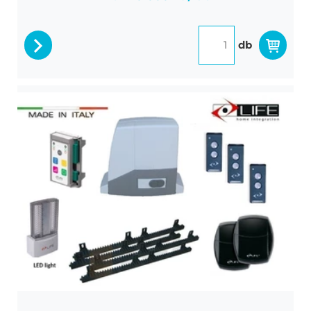
db
részletek
LIFE Acer 6 R Setap kapunyitó
Life Acer 6 R szett max 600 kg tolókapukhoz.,
fotocella pár, 4 méter fogasléc, 2 db távirányító