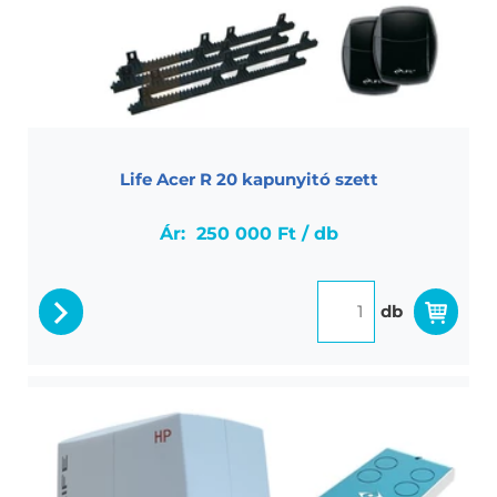
Life Acer R 20 kapunyitó szett
Ár:
250 000 Ft / db
db
részletek
LIFE DEUS 6 gyors tolókapu nyitó...
Life Deus az új generációs tolókapu mozgató szett ,
kiemelkedik gyorsaságával, megbízhatóságával és
modern megjelenésével amit a beépített led világítás