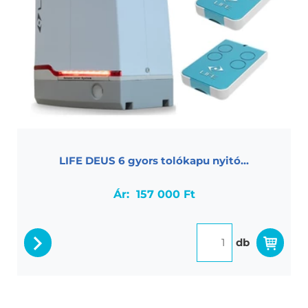
tesz igazán egyedivé.
Szett tartalma: fotocella pár, 4 méter fogasléc, 2 db
MAXI 2 távirányító, LED-es villogó
LIFE DEUS 6 gyors tolókapu nyitó...
Ár:
157 000 Ft
db
részletek