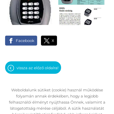
Facebook
X
vissza az előző oldalra!
Weboldalunk sütiket (cookie) használ működése
Oldal információk
Adatkezelési tájékoztató
folyamán annak érdekében, hogy a legjobb
felhasználói élményt nyújthassa Önnek, valamint a
ÁSZF
Impresszum
Elállási nyilatkozat
látogatottság mérése céljából. A sütik használatát